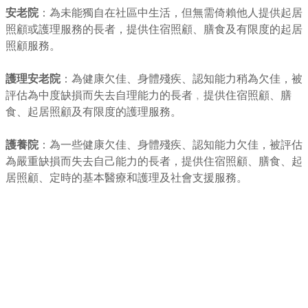
安老院
：為未能獨自在社區中生活，但無需倚賴他人提供起居
照顧或護理服務的長者，提供住宿照顧、膳食及有限度的起居
照顧服務。
護理安老院
：為健康欠佳、身體殘疾、認知能力稍為欠佳，被
評估為中度缺損而失去自理能力的長者﹐提供住宿照顧、膳
食、起居照顧及有限度的護理服務。
護養院
：為一些健康欠佳、身體殘疾、認知能力欠佳，被評估
為嚴重缺損而失去自己能力的長者，提供住宿照顧、膳食、起
居照顧、定時的基本醫療和護理及社會支援服務。
平安護老院
,
長春8號
,
九龍城博康護老院
,
順泰護老中心
,
葵芳護老院
,
寶星護老中心
,
啟成護老院
,
延年老人屋
,
思恩護老
院
,
康寧護老院
,
惠心護老中心有限公司
,
松齡（保德）護老中心
,
妍景安老院
,
廣安護老院總院
,
華豐護老中心有限公司
,
新萬福護理院 - 葵涌分院
,
愛德（葵涌）安老院有限公司
,
百好護老中心
,
惠心護老院有限公司
,
安福護老院有限公司
,
好好
護老中心
,
永安老人健康中心有限公司
,
康慈護老院有限公司
,
安慈護理之家（葵盛）
,
惠康護老中心
,
永安老人健康中心
,
嘉寶護老院
,
榮基頤養之家有限公司
,
宇達護老中心
,
瑞安護老中心（葵盛東）有限公司
,
仁人安老院有限公司
,
百順護老中
心
,
華豐護老中心（葵涌分院）
,
豐盛護老院
,
頤康（光輝）護理之家
,
德昌護老中心（葵興分院）有限公司
,
健安長者之家
,
騰達護老中心（葵涌）
,
石籬惠安護老院
,
松濤護老中心（第一分院）
,
青和居護老院
,
蔚耆苑
,
菁頤居 ()
,
昌年護老中心
,
聖濟會護理院
,
得寶護老中心有限公司
,
瑞臻護老中心（油塘）有限公司
,
慶樺護老院
,
中信護老院
,
德福安老院有限公司