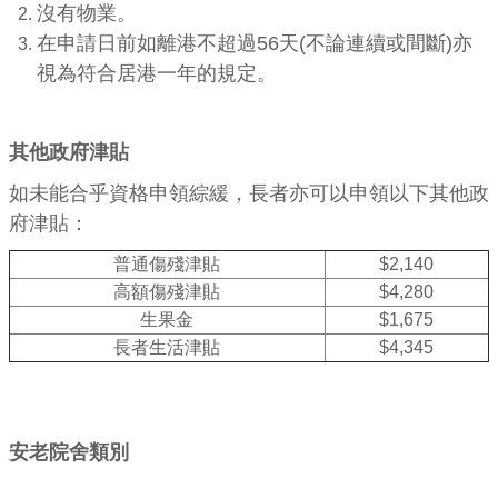
沒有物業。
在申請日前如離港不超過56天(不論連續或間斷)亦
視為符合居港一年的規定。
其他政府津貼
如未能合乎資格申領綜緩，長者亦可以申領以下其他政
府津貼：
普通傷殘津貼
$2,140
高額傷殘津貼
$4,280
生果金
$1,675
長者生活津貼
$4,345
安老院舍類別