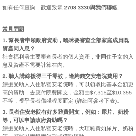
如有任何查詢，歡迎致電
2708 3330與我們聯絡
。
常見問題
1. 幫長者申領政府資助，喺咪要審查全部家庭成員既
資產同入息？
社會福利署
主要審查長者的個人資產
，非同住子女的入
息及資產不需要計算在內。
2. 聽人講綜援得三千零蚊，邊夠錢交安老院費用？
綜援受助人入住私營安老院時，可以領取比基本金額更
高的資助，去應付院費開支，金額由$7,315至$10,355
不等，視乎長者傷殘程度而定 (詳細可參考下表)。
3. 長者住安老院有好多雜費開支，例如﹕尿片、奶粉
等，可以申請政府資助嗎？
綜援受助人入住私營安老院時，大項雜費如尿片、奶粉