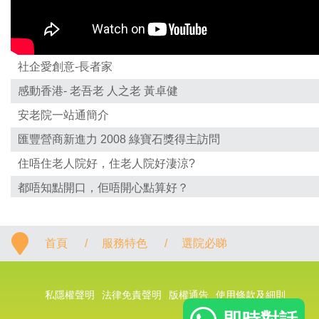
社企愛創意-長者家
感動香港- 老吾老 人之老 黃卓健
安老院一站通簡介
匯豐營商新進力 2008 綠寶石獎得主訪問
住唔住老人院好，住老人院好淒涼?
都唔知點開口，佢唔開心點算好？
只有地址同電話，點知邊間好?
邊間老人院最好?
首頁
/
服務特色
/
選院必睇
住附近間老人院好唔好?
服務完全免費，可以陪我參觀院舍嗎？
私隱權聲明
法律免責聲明
版權通告
使用條款及細則
社工可以幫我決定住邊間老人院?