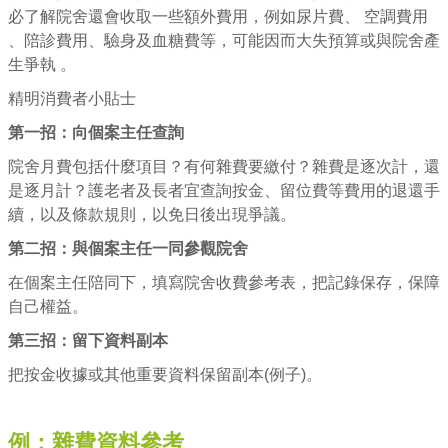
必了解院舍還會收取一些額外費用，例如尿片費、 空調費用
、陪診費用、驗身及血糖費等，可能因而大失預算或與院舍產
生爭執 。
精明消費者小貼士
第一招：向個案主任查詢
院舍月費包括什麼項目？有何雜費要繳付？雜費是逐次計，還
是逐月計？護老者及長者宜查詢按金、留位費等費用的退還手
續，以及條款規則，以免日後出現爭議。
第二招：與個案主任一同參觀院舍
在個案主任陪同下，填寫院舍收費參考表，把記錄保存，保障
自己權益。
第三招：留下資料副本
把按金收據或其他重要資料保留副本(例子)。
例：雜費資料參考