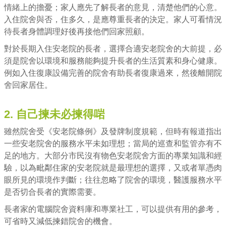
情緒上的擔憂；家人應先了解長者的意見，清楚他們的心意。
入住院舍與否，住多久，是應尊重長者的決定。家人可看情況
待長者身體調理好後再接他們回家照顧。
對於長期入住安老院的長者，選擇合適安老院舍的大前提，必
須是院舍以環境和服務能夠提升長者的生活質素和身心健康。
例如入住復康設備完善的院舍有助長者復康過來，然後離開院
舍回家居住。
2. 自己揀未必揀得啱
雖然院舍受《安老院條例》及發牌制度規範，但時有報道指出
一些安老院舍的服務水平未如理想；當局的巡查和監管亦有不
足的地方。大部分市民沒有物色安老院舍方面的專業知識和經
驗，以為毗鄰住家的安老院就是最理想的選擇，又或者單憑肉
眼所見的環境作判斷；往往忽略了院舍的環境，醫護服務水平
是否切合長者的實際需要。
長者家的電腦院舍資料庫和專業社工，可以提供有用的參考，
可省時又減低揀錯院舍的機會。