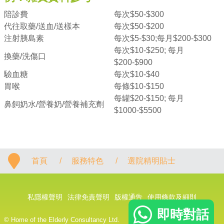
陪診費
每次$50-$300
代往取藥/送血/送樣本
每次$50-$200
注射胰島素
每次$5-$30;每月$200-$300
每次$10-$250; 每月
換藥/洗傷口
$200-$900
驗血糖
每次$10-$40
胃喉
每條$10-$150
每罐$20-$150; 每月
鼻飼奶水/營養奶/營養補充劑
$1000-$5500
首頁
/
服務特色
/
選院精明貼士
私隱權聲明
法律免責聲明
版權通告
使用條款及細則
即時對話
© Home of the Elderly Consultancy Ltd.