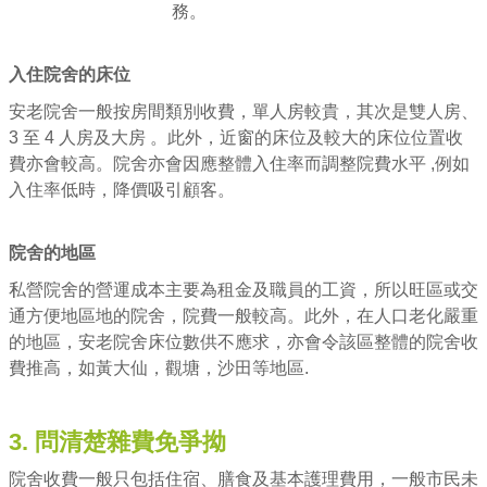
務。
入住院舍的床位
安老院舍一般按房間類別收費，單人房較貴，其次是雙人房、
3 至 4 人房及大房 。此外，近窗的床位及較大的床位位置收
費亦會較高。院舍亦會因應整體入住率而調整院費水平 ,例如
入住率低時，降價吸引顧客。
院舍的地區
私營院舍的營運成本主要為租金及職員的工資，所以旺區或交
通方便地區地的院舍，院費一般較高。此外，在人口老化嚴重
的地區，安老院舍床位數供不應求，亦會令該區整體的院舍收
費推高，如黃大仙，觀塘，沙田等地區.
3. 問清楚雜費免爭拗
院舍收費一般只包括住宿、膳食及基本護理費用，一般市民未